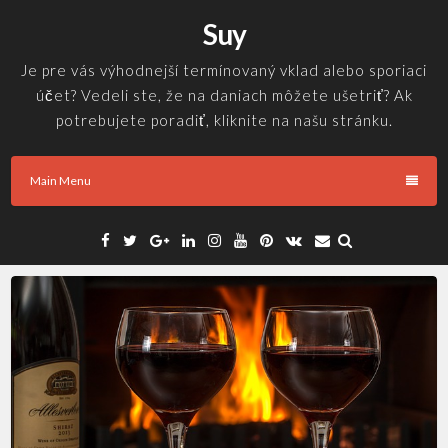
Skip
Suy
to
content
Je pre vás výhodnejší termínovaný vklad alebo sporiaci
účet? Vedeli ste, že na daniach môžete ušetriť? Ak
potrebujete poradiť, kliknite na našu stránku.
Main Menu
Facebook
Twitter
Google
Linkedin
Instagram
YouTube
Pinterest
VK
Email
Plus