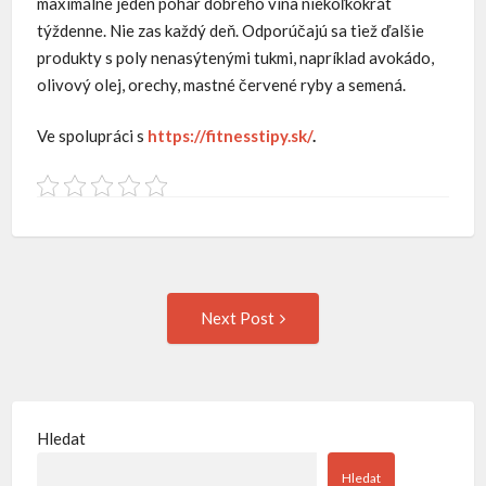
maximálne jeden pohár dobrého vína niekoľkokrát
týždenne. Nie zas každý deň. Odporúčajú sa tiež ďalšie
produkty s poly nenasýtenými tukmi, napríklad avokádo,
olivový olej, orechy, mastné červené ryby a semená.
Ve spolupráci s
https://fitnesstipy.sk/
.
Post
Next
Next Post
Post:
navigation
Hledat
Hledat