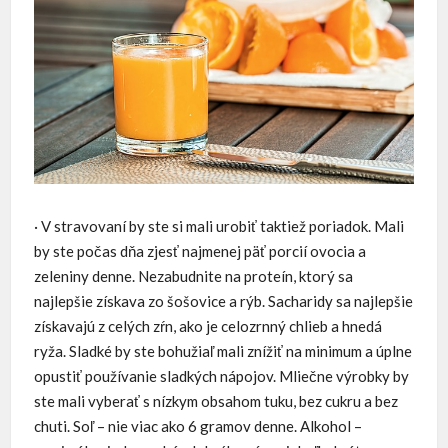
· V stravovaní by ste si mali urobiť taktiež poriadok. Mali
by ste počas dňa zjesť najmenej päť porcií ovocia a
zeleniny denne. Nezabudnite na proteín, ktorý sa
najlepšie získava zo šošovice a rýb. Sacharidy sa najlepšie
získavajú z celých zŕn, ako je celozrnný chlieb a hnedá
ryža. Sladké by ste bohužiaľ mali znížiť na minimum a úplne
opustiť používanie sladkých nápojov. Mliečne výrobky by
ste mali vyberať s nízkym obsahom tuku, bez cukru a bez
chuti. Soľ – nie viac ako 6 gramov denne. Alkohol –