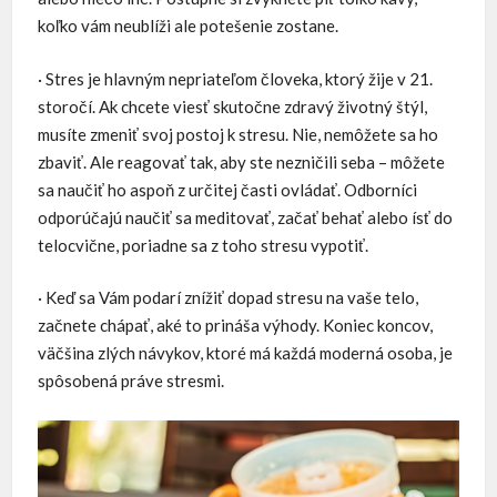
koľko vám neublíži ale potešenie zostane.
· Stres je hlavným nepriateľom človeka, ktorý žije v 21.
storočí. Ak chcete viesť skutočne zdravý životný štýl,
musíte zmeniť svoj postoj k stresu. Nie, nemôžete sa ho
zbaviť. Ale reagovať tak, aby ste nezničili seba – môžete
sa naučiť ho aspoň z určitej časti ovládať. Odborníci
odporúčajú naučiť sa meditovať, začať behať alebo ísť do
telocvične, poriadne sa z toho stresu vypotiť.
· Keď sa Vám podarí znížiť dopad stresu na vaše telo,
začnete chápať, aké to prináša výhody. Koniec koncov,
väčšina zlých návykov, ktoré má každá moderná osoba, je
spôsobená práve stresmi.