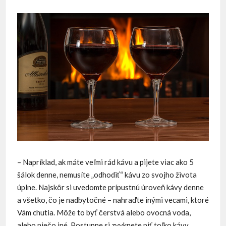
– Napríklad, ak máte veľmi rád kávu a pijete viac ako 5
šálok denne, nemusíte „odhodiť“ kávu zo svojho života
úplne. Najskôr si uvedomte prípustnú úroveň kávy denne
a všetko, čo je nadbytočné – nahraďte inými vecami, ktoré
Vám chutia. Môže to byť čerstvá alebo ovocná voda,
alebo niečo iné. Postupne si zvyknete piť toľko kávy,