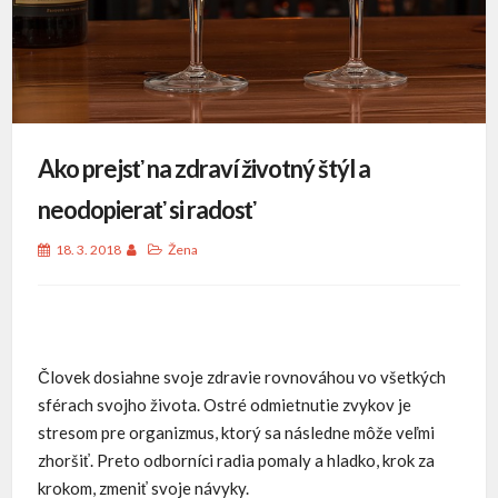
Ako prejsť na zdraví životný štýl a
neodopierať si radosť
18. 3. 2018
Žena
Človek dosiahne svoje zdravie rovnováhou vo všetkých
sférach svojho života. Ostré odmietnutie zvykov je
stresom pre organizmus, ktorý sa následne môže veľmi
zhoršiť. Preto odborníci radia pomaly a hladko, krok za
krokom, zmeniť svoje návyky.