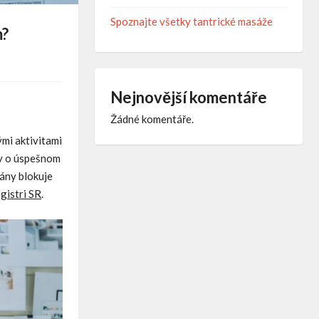
Spoznajte všetky tantrické masáže
m?
Nejnovější komentáře
Žádné komentáře.
ými aktivitami
vy o úspešnom
lány blokuje
gistri SR
.