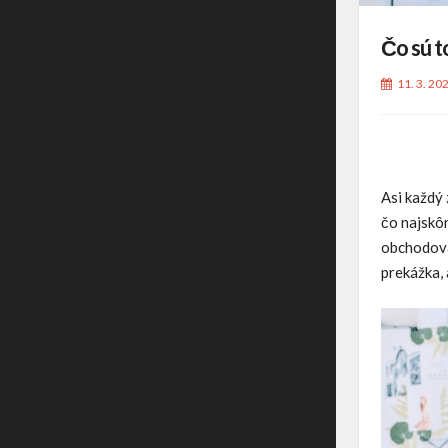
Čo sú t
11. 3. 20
Asi každý 
čo najskô
obchodovan
prekážka,