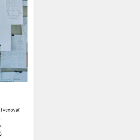
sí venovať
.
a
ť
.