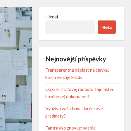
Hledat
Hledat
Nejnovější příspěvky
Transparentná náplasť na cievke,
ktorú využije každý
Oáza krištáľovej radosti: Tajomstvo
bazénovej dokonalosti
Využíva vaša firma darčekové
predmety?
Tantra ako znovuzrodenie