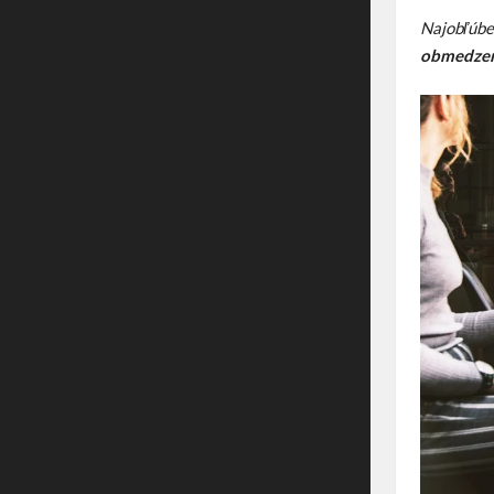
Najobľúbe
obmedze