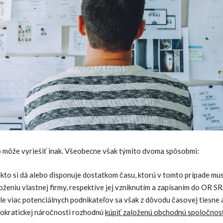
o môže vyriešiť inak. Všeobecne však týmito dvoma spôsobmi:
kto si dá alebo disponuje dostatkom času, ktorú v tomto prípade mu
oženiu vlastnej firmy, respektíve jej vzniknutím a zapísaním do OR SR
le viac potenciálnych podnikateľov sa však z dôvodu časovej tiesne 
okratickej náročnosti rozhodnú
kúpiť založenú obchodnú spoločnos