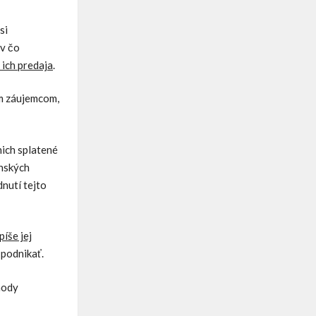
si
v čo
 ich predaja
.
ym záujemcom,
nich splatené
enských
nutí tejto
íše jej
 podnikať.
hody