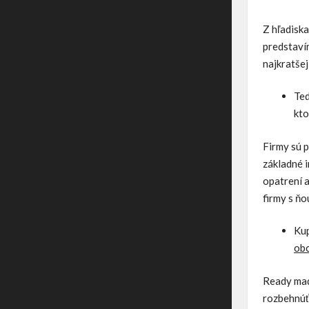
Z hľadisk
predstaví
najkratšej
Ted
kto
Firmy sú p
základné 
opatrení a
firmy s ň
Kup
obc
Ready made
rozbehnúť