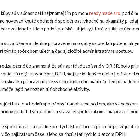
a kúpy sú v súčasnosti najznámejším pojmom
ready made sro
, pod čim 
me novovzniknuté obchodné spoločnosti vhodné na okamžitý predaj 
 časovej lehote. Ide o podnikateľské subjekty, ktoré vznikli
za účelom
a sú založené a ideálne pripravené na to, aby sa predali potenciáln
rí týmto spôsobom ušetria čas aj zložité administratívne postupy.
redzaložené čo znamená, že sú napríklad zapísané v OR SR, bolo pri 
imanie, sú registrované pre DPH, majú pridelených niekoľko živnost
 sú skrátka pripravené pre svojho budúceho majiteľa. Ten po nadobud
ou môže legálne rozbehnúť obchodné aktivity.
ujúci túto obchodnú spoločnosť nadobudne po tom,
ako sa neho prep
hodný podiel.
Tým pádom sa stáva jej spoločníkom a má právo s ňou
 spoločnosti sú ideálne pre tých, ktorí chcú či potrebujú svoje obc
 v čo najkratšom čase, alebo sa chcú stať rýchlo platcom DPH.