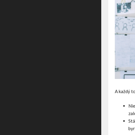
A každý t
Nie
zal
Stá
byr