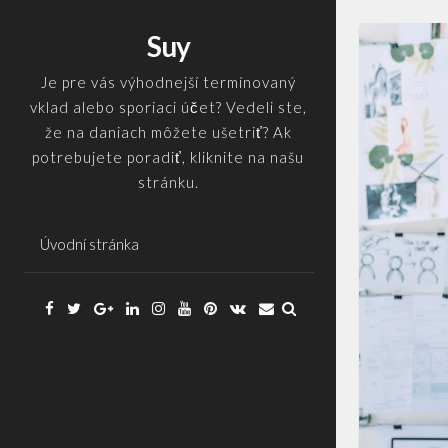
Skip
to
Suy
content
Je pre vás výhodnejší termínovaný
vklad alebo sporiaci účet? Vedeli ste,
že na daniach môžete ušetriť? Ak
potrebujete poradiť, kliknite na našu
stránku.
Úvodní stránka
Facebook
Twitter
Google
Linkedin
Instagram
YouTube
Pinterest
VK
Email
Plus