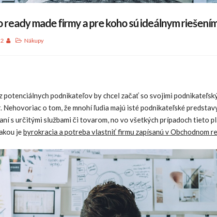
o ready made firmy a pre koho sú ideálnym riešení
22
Nákupy
z potenciálnych podnikateľov by chcel začať so svojimi podnikateľsk
r. Nehovoriac o tom, že mnohí ľudia majú isté podnikateľské predsta
í s určitými službami či tovarom, no vo všetkých prípadoch tieto p
 akou je
byrokracia a potreba vlastniť firmu zapísanú v Obchodnom re