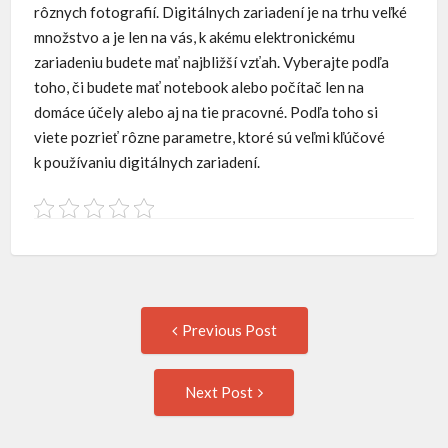
rôznych fotografií.
Digitálnych zariadení je na trhu veľké
množstvo a je len na vás, k akému elektronickému
zariadeniu budete mať najbližší vzťah. Vyberajte podľa
toho, či budete mať notebook alebo počítač len na
domáce účely alebo aj na tie pracovné. Podľa toho si
viete pozrieť rôzne parametre, ktoré sú veľmi kľúčové
k používaniu digitálnych zariadení.
Post
Previous
Previous Post
post:
navigation
Next
Next Post
Post: