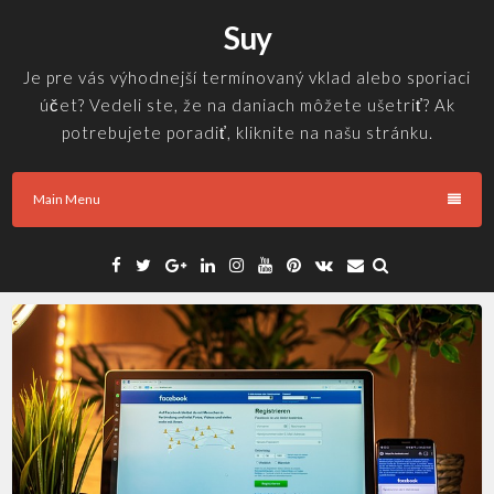
Skip
Suy
to
content
Je pre vás výhodnejší termínovaný vklad alebo sporiaci
účet? Vedeli ste, že na daniach môžete ušetriť? Ak
potrebujete poradiť, kliknite na našu stránku.
Main Menu
Facebook
Twitter
Google
Linkedin
Instagram
YouTube
Pinterest
VK
Email
Plus