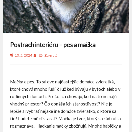
Postrach interiéru – pes a mačka
10. 5. 2024
Zvieratá
Mačka a pes. To sú dve najčastejšie domáce zvieratká,
ktoré chová mnoho ľudí, či už keď bývajú v bytoch alebo v
rodinných domoch. Prečo ich chovajú, keď na to nemajú
vhodný priestor? Čo obnáša ich starostlivosť? Nie je
lepšie si vybrať nejaké iné domáce zvieratko, o ktoré sa
tiež budete môcť starať? Mačka je tvor, ktorý sa rád túli a
rozmaznáva. Hladkanie mačky zbožňujú. Mnohé babičky a