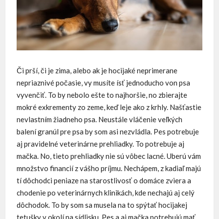
Či prší, či je zima, alebo ak je hocijaké neprimerane
nepriaznivé počasie, vy musíte ísť jednoducho von psa
vyvenčiť. To by nebolo ešte to najhoršie, no zbierajte
mokré exkrementy zo zeme, keď leje ako z krhly. Našťastie
nevlastním žiadneho psa. Neustále vláčenie veľkých
balení granúl pre psa by som asi nezvládla. Pes potrebuje
aj pravidelné veterinárne prehliadky. To potrebuje aj
mačka. No, tieto prehliadky nie sú vôbec lacné. Uberú vám
množstvo financií z vášho príjmu. Nechápem, z kadiaľ majú
tí dôchodci peniaze na starostlivosť o domáce zviera a
chodenie po veterinárnych klinikách, kde nechajú aj celý
dôchodok. To by som sa musela na to spýtať hocijakej
tetušky v okolí na sídlisku. Pes a aj mačka potrebujú mať