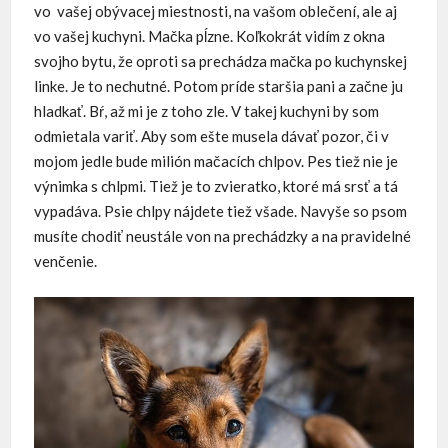
vo vašej obývacej miestnosti, na vašom oblečení, ale aj
vo vašej kuchyni. Mačka pĺzne. Koľkokrát vidím z okna
svojho bytu, že oproti sa prechádza mačka po kuchynskej
linke. Je to nechutné. Potom príde staršia pani a začne ju
hladkať. Bŕ, až mi je z toho zle. V takej kuchyni by som
odmietala variť. Aby som ešte musela dávať pozor, či v
mojom jedle bude milión mačacích chlpov. Pes tiež nie je
výnimka s chlpmi. Tiež je to zvieratko, ktoré má srsť a tá
vypadáva. Psie chlpy nájdete tiež všade. Navyše so psom
musíte chodiť neustále von na prechádzky a na pravidelné
venčenie.