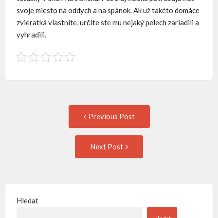
svoje miesto na oddych a na spánok. Ak už takéto domáce
zvieratká vlastníte, určite ste mu nejaký pelech zariadili a
vyhradili.
Post
Previous
Previous Post
post:
navigation
Next
Next Post
Post:
Hledat