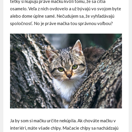
tetky si kupujú práve mačku kvôli tomu, že sa cítia
osamelo. Veľa z nich ovdovelo a už bývajú vo svojom byte
alebo dome úplne samé. Nečudujem sa, že vyhľadávajú
spoločnosť. No je práve mačka tou správnou voľbou?
Ja by som si mačku určite nekúpila. Ak chováte mačku v
interiéri, máte všade chlpy. Mačacie chlpy sa nachádzajú