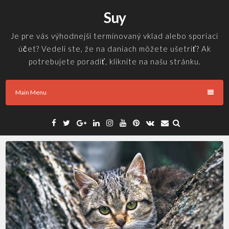
Skip
Suy
to
content
Je pre vás výhodnejší termínovaný vklad alebo sporiaci
účet? Vedeli ste, že na daniach môžete ušetriť? Ak
potrebujete poradiť, kliknite na našu stránku.
Main Menu
Facebook
Twitter
Google
Linkedin
Instagram
YouTube
Pinterest
VK
Email
Plus