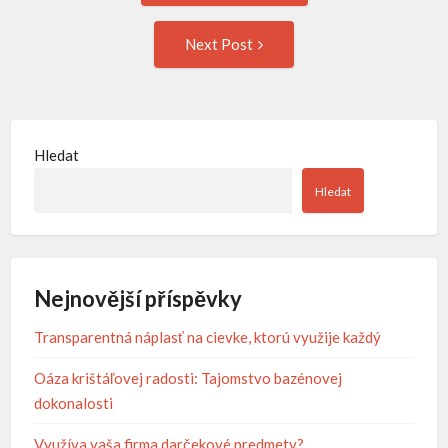
navigation
Next
Next Post
Post:
Hledat
Hledat
Nejnovější příspěvky
Transparentná náplasť na cievke, ktorú využije každý
Oáza krištáľovej radosti: Tajomstvo bazénovej
dokonalosti
Využíva vaša firma darčekové predmety?