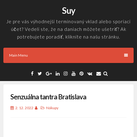
Skip
Suy
to
content
Je pre vás výhodnejší termínovaný vklad alebo sporiaci
účet? Vedeli ste, že na daniach môžete ušetriť? Ak
potrebujete poradiť, kliknite na našu stránku.
Main Menu
Facebook
Twitter
Google
Linkedin
Instagram
YouTube
Pinterest
VK
Email
Plus
Senzuálna tantra Bratislava
2. 12. 2022
Nákupy