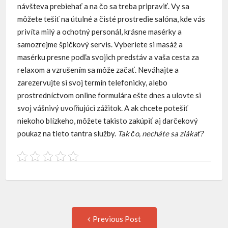
návšteva prebiehať a na čo sa treba pripraviť. Vy sa
môžete tešiť na útulné a čisté prostredie salóna, kde vás
privíta milý a ochotný personál, krásne masérky a
samozrejme špičkový servis. Vyberiete si masáž a
masérku presne podľa svojich predstáv a vaša cesta za
relaxom a vzrušením sa môže začať. Neváhajte a
zarezervujte si svoj termín telefonicky, alebo
prostredníctvom online formulára ešte dnes a ulovte si
svoj vášnivý uvoľňujúci zážitok. A ak chcete potešiť
niekoho blízkeho, môžete takisto zakúpiť aj darčekový
poukaz na tieto tantra služby.
Tak čo, necháte sa zlákať?
Post
Previous
Previous Post
post: