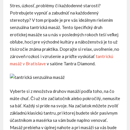
Stres, úzkosť, problémy či každodenné starosti?
Potrebujete vypnúť a zabudnúť na každodenný
stereotyp? V tom prípade je pre vás ideálnym riešením
senzuálna tantrická masáž. Tento špecifický druh
erotickej masáže sa u nás v posledných rokoch teší veľkej
obľube, hoci pre východné kultúry a náboženstvá je to už
tisícročie známa praktika. Doprajte si relax, uvoľnenie, no
zároveň rozkoš i vzrušenie a príďte vyskúšať
tantrickú
masáž v Bratislave
v salóne Tantra Diamond.
Vyberte si z množstva druhov masáží podľa toho, na čo
máte chuť. Či už ste začiatočník alebo pokročilý, nemusíte
sa báť. Každý si príde na svoje. Na začiatok môžete zvoliť
základnú klasickú tantru, pri ktorej budete skôr pasívnym
účastníkom a masérka sa vám bude naplno venovať.
Masáž prebieha v úplnej nahote a pri masáži sa vás bude