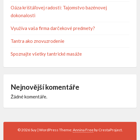
Oáza krištáľovej radosti: Tajomstvo bazénovej
dokonalosti
Využíva vaša firma darčekové predmety?
Tantra ako znovuzrodenie
Spoznajte všetky tantrické masáže
Nejnovější komentáře
Žádné komentáře.
© 2026 Suy
|
WordPress Theme:
Annina Free
by CrestaProject.