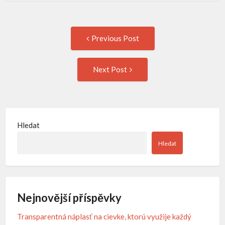
Post
Previous
Previous Post
post:
navigation
Next
Next Post
Post:
Hledat
Hledat
Nejnovější příspěvky
Transparentná náplasť na cievke, ktorú využije každý