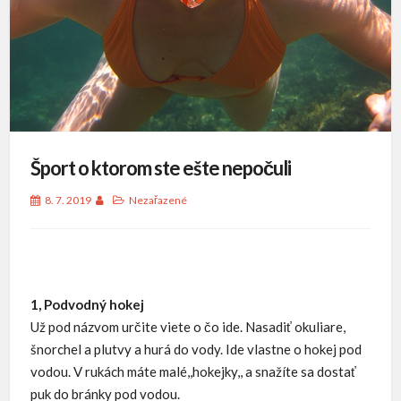
Šport o ktorom ste ešte nepočuli
8. 7. 2019
Nezařazené
1, Podvodný hokej
Už pod názvom určite viete o čo ide. Nasadiť okuliare,
šnorchel a plutvy a hurá do vody. Ide vlastne o hokej pod
vodou. V rukách máte malé,,hokejky,, a snažíte sa dostať
puk do bránky pod vodou.