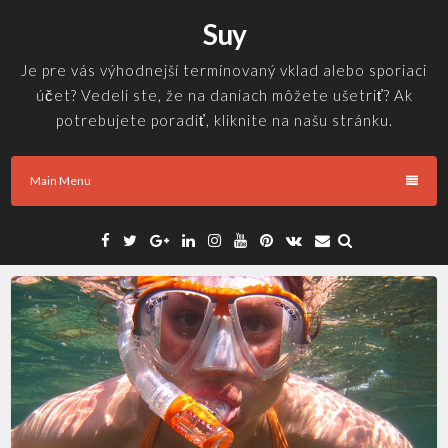
Skip
Suy
to
content
Je pre vás výhodnejší termínovaný vklad alebo sporiaci
účet? Vedeli ste, že na daniach môžete ušetriť? Ak
potrebujete poradiť, kliknite na našu stránku.
Main Menu
Facebook
Twitter
Google
Linkedin
Instagram
YouTube
Pinterest
VK
Email
Plus