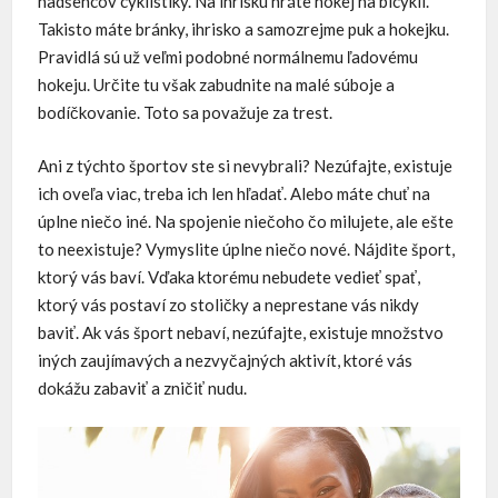
nadšencov cyklistiky. Na ihrisku hráte hokej na bicykli.
Takisto máte bránky, ihrisko a samozrejme puk a hokejku.
Pravidlá sú už veľmi podobné normálnemu ľadovému
hokeju. Určite tu však zabudnite na malé súboje a
bodíčkovanie. Toto sa považuje za trest.
Ani z týchto športov ste si nevybrali? Nezúfajte, existuje
ich oveľa viac, treba ich len hľadať. Alebo máte chuť na
úplne niečo iné. Na spojenie niečoho čo milujete, ale ešte
to neexistuje? Vymyslite úplne niečo nové. Nájdite šport,
ktorý vás baví. Vďaka ktorému nebudete vedieť spať,
ktorý vás postaví zo stoličky a neprestane vás nikdy
baviť. Ak vás šport nebaví, nezúfajte, existuje množstvo
iných zaujímavých a nezvyčajných aktivít, ktoré vás
dokážu zabaviť a zničiť nudu.