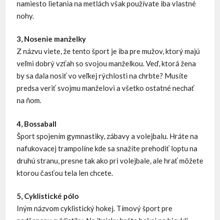
namiesto lietania na metlách však používate iba vlastné
nohy.
3, Nosenie manželky
Z názvu viete, že tento šport je iba pre mužov, ktorý majú
veľmi dobrý vzťah so svojou manželkou. Veď, ktorá žena
by sa dala nosiť vo veľkej rýchlosti na chrbte? Musíte
predsa veriť svojmu manželovi a všetko ostatné nechať
na ňom.
4, Bossaball
Šport spojením gymnastiky, zábavy a volejbalu. Hráte na
nafukovacej trampolíne kde sa snažíte prehodiť loptu na
druhú stranu, presne tak ako pri volejbale, ale hrať môžete
ktorou časťou tela len chcete.
5, Cyklistické pólo
Iným názvom cyklistický hokej. Tímový šport pre