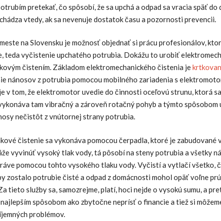
trubím pretekať, čo spôsobí, že sa upchá a odpad sa vracia späť do 
chádza vtedy, ak sa nevenuje dostatok času a pozornosti prevencii.
meste na Slovensku je možnosť objednať si prácu profesionálov, kto
e, teda vyčistenie upchatého potrubia. Dokážu to urobiť elektromec
kovým čistením. Základom elektromechanického čistenia je
krtkovan
ie nánosov z potrubia pomocou mobilného zariadenia s elektromoto
e v tom, že elektromotor uvedie do činnosti oceľovú strunu, ktorá s
 vykonáva tam vibračný a zároveň rotačný pohyb a týmto spôsobom 
osy nečistôt z vnútornej strany potrubia.
kové čistenie sa vykonáva pomocou čerpadla, ktoré je zabudované v
že vyvinúť vysoký tlak vody, tá pôsobí na steny potrubia a všetky n
práve pomocou tohto vysokého tlaku vody. Vyčistí a vytlačí všetko, 
by zostalo potrubie čisté a odpad z domácnosti mohol opäť voľne prú
Za tieto služby sa, samozrejme, platí, hoci nejde o vysokú sumu, a pre
najlepším spôsobom ako zbytočne neprísť o financie a tiež si môžeme
íjemných problémov.