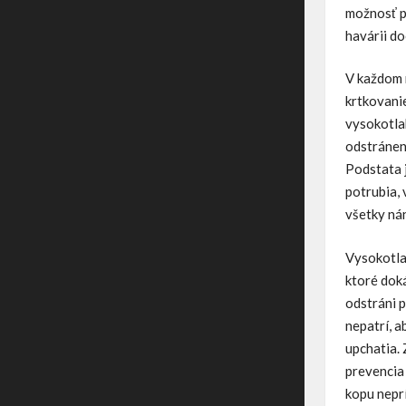
možnosť po
havárii do
V každom 
krtkovani
vysokotla
odstránen
Podstata j
potrubia,
všetky nán
Vysokotla
ktoré doká
odstráni 
nepatrí, a
upchatia. 
prevencia 
kopu nepr