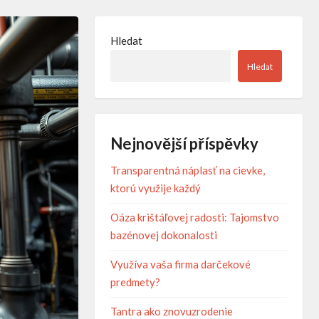
Hledat
Hledat
Nejnovější příspěvky
Transparentná náplasť na cievke,
ktorú využije každý
Oáza krištáľovej radosti: Tajomstvo
bazénovej dokonalosti
Využíva vaša firma darčekové
predmety?
Tantra ako znovuzrodenie