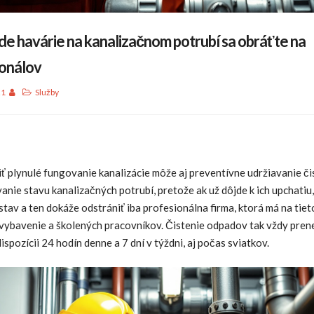
de havárie na kanalizačnom potrubí sa obráťte na
ionálov
21
Služby
ť plynulé fungovanie kanalizácie môže aj preventívne udržiavanie či
nie stavu kanalizačných potrubí, pretože ak už dôjde k ich upchatiu
stav a ten dokáže odstrániť iba profesionálna firma, ktorá má na tiet
 vybavenie a školených pracovníkov. Čistenie odpadov tak vždy pren
 dispozícii 24 hodín denne a 7 dní v týždni, aj počas sviatkov.