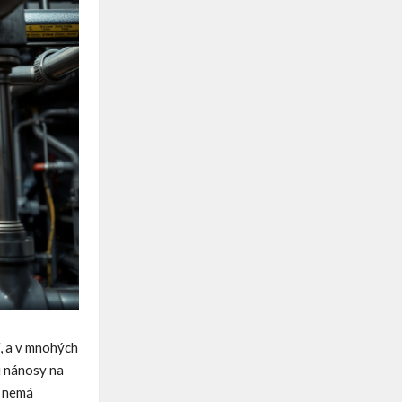
, a v mnohých
ú nánosy na
k nemá