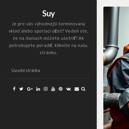
Skip
to
Suy
content
Je pre vás výhodnejší termínovaný
vklad alebo sporiaci účet? Vedeli ste,
že na daniach môžete ušetriť? Ak
potrebujete poradiť, kliknite na našu
stránku.
Úvodní stránka
Facebook
Twitter
Google
Linkedin
Instagram
YouTube
Pinterest
VK
Email
Plus