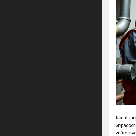
Kanalizač
prípadoch 
vnútornýc