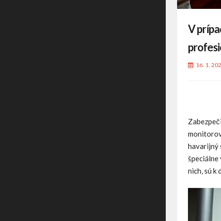
V prípa
profes
16. 1. 20
Zabezpeči
monitorova
havarijný 
špeciálne
nich, sú k