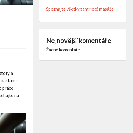
Spoznajte všetky tantrické masáže
Nejnovější komentáře
Žádné komentáře.
stoty a
, nastane
o práce
echajte na