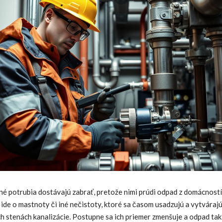
né potrubia dostávajú zabrať, pretože nimi prúdi odpad z domácností
ide o mastnoty či iné nečistoty, ktoré sa časom usadzujú a vytváraj
h stenách kanalizácie. Postupne sa ich priemer zmenšuje a odpad ta