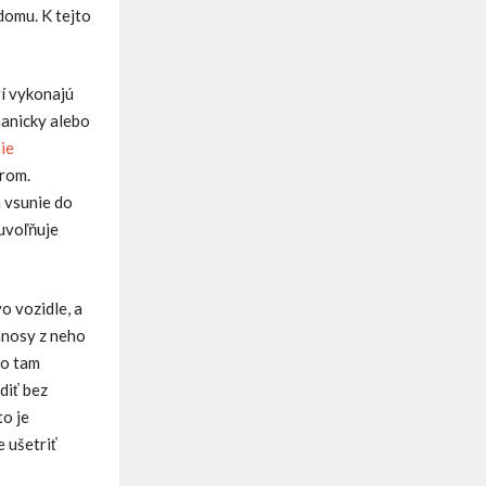
domu. K tejto
rí vykonajú
hanicky alebo
ie
rom.
a vsunie do
uvoľňuje
o vozidle, a
ánosy z neho
čo tam
diť bez
to je
 ušetriť